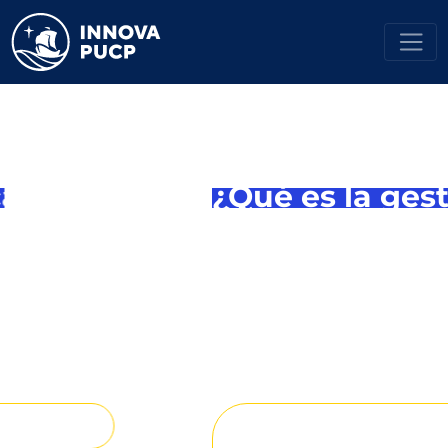
¿Qué es la gestión
territorial sostenible y
por qué es clave para
el desarrollo del
Perú?
Leer