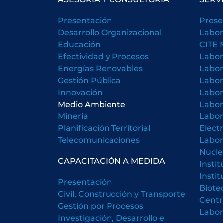
Presentación
Prese
Desarrollo Organizacional
Labor
Educación
CITE 
Efectividad y Procesos
Labor
Energías Renovables
Labor
Gestión Pública
Labor
Innovación
Labor
Medio Ambiente
Labor
Minería
Labor
Planificación Territorial
Elect
Telecomunicaciones
Labor
Nucle
CAPACITACIÓN A MEDIDA
Insti
Insti
Presentación
Biote
Civil, Construcción y Transporte
Centr
Gestión por Procesos
Labora
Investigación, Desarrollo e