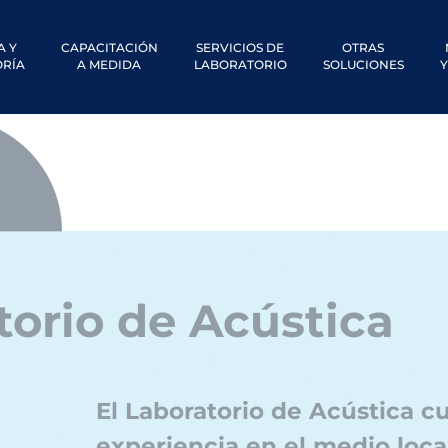
A Y
CAPACITACIÓN
SERVICIOS DE
OTRAS
RÍA
A MEDIDA
LABORATORIO
SOLUCIONES
Y
torio de Acústica
El Laboratorio de Acústica 
experiencia en el medio loca