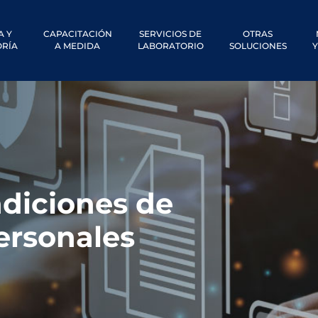
A Y
CAPACITACIÓN
SERVICIOS DE
OTRAS
RÍA
A MEDIDA
LABORATORIO
SOLUCIONES
Y
diciones de
ersonales