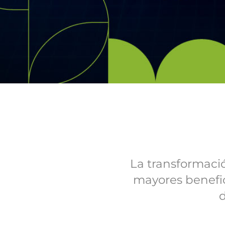
La transformació
mayores benefi
d