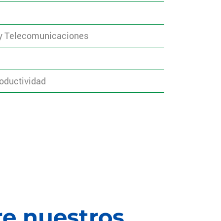
 y Telecomunicaciones
roductividad
re nuestros