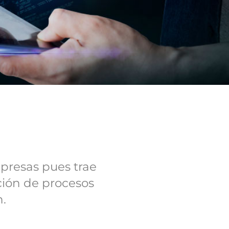
mpresas pues trae
ión de procesos
n.