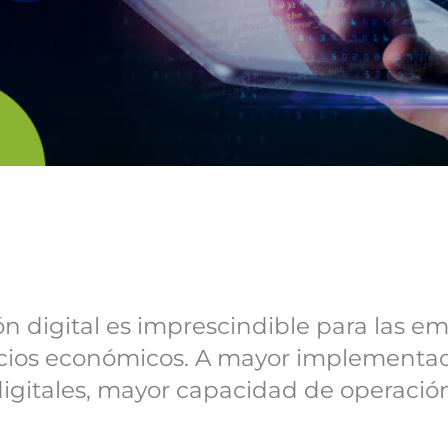
n digital es imprescindible para las e
cios económicos. A mayor implementac
igitales, mayor capacidad de operació