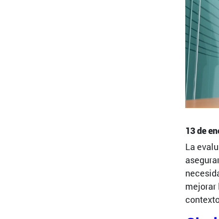
13 de en
La evalu
asegurar
necesida
mejorar 
contexto