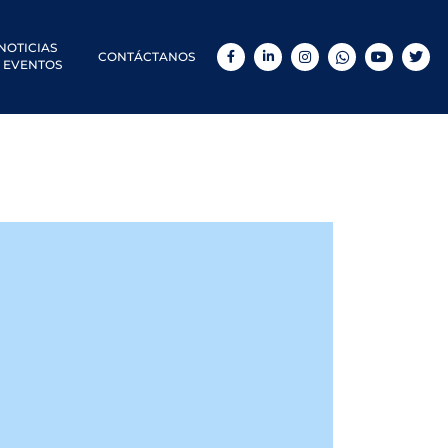
NOTICIAS
CONTÁCTANOS
Facebook
LinkedIn
Instagram
WhatsApp
YouTube
Twitt
 EVENTOS
a