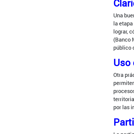
Clar
Una buen
la etapa
lograr, 
(Banco M
público 
Uso 
Otra prá
permiten
procesos
territor
por las 
Parti