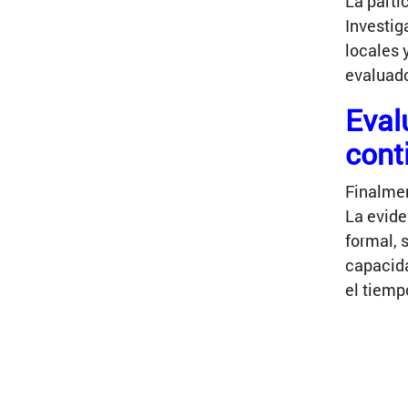
La parti
Investig
locales 
evaluado
Eval
cont
Finalmen
La evide
formal, 
capacida
el tiemp