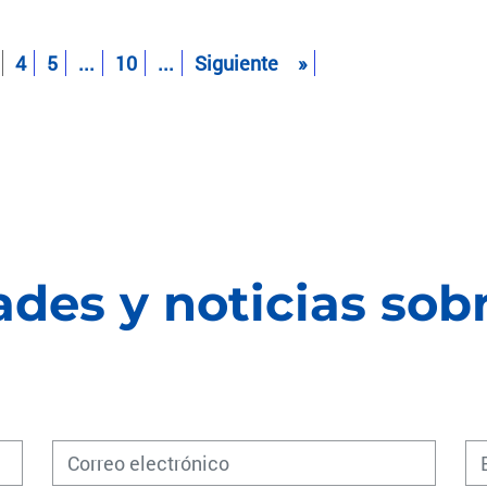
4
5
...
10
...
Siguiente
»
des y noticias sob