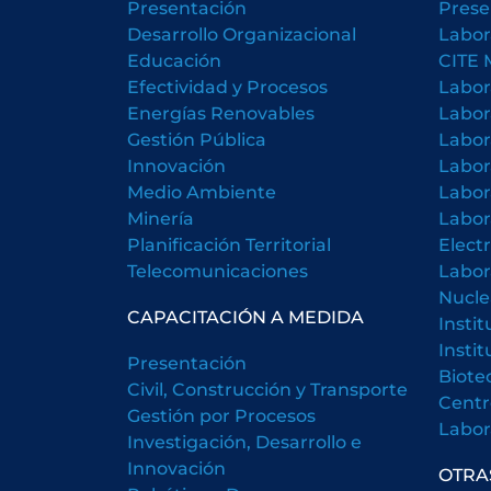
Presentación
Prese
Desarrollo Organizacional
Labor
Educación
CITE 
Efectividad y Procesos
Labor
Energías Renovables
Labor
Gestión Pública
Labor
Innovación
Labor
Medio Ambiente
Labor
Minería
Labor
Planificación Territorial
Elect
Telecomunicaciones
Labor
Nucle
CAPACITACIÓN A MEDIDA
Insti
Insti
Presentación
Biote
Civil, Construcción y Transporte
Centr
Gestión por Procesos
Labora
Investigación, Desarrollo e
Innovación
OTRA