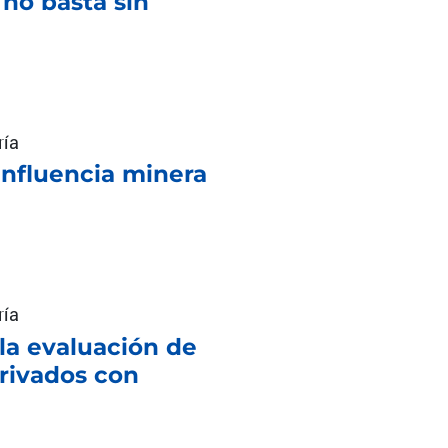
 no basta sin
ría
influencia minera
ría
la evaluación de
privados con