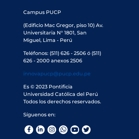
Campus PUCP
(Edificio Mac Gregor, piso 10) Av.
Universitaria N° 1801, San
Miguel, Lima - Perú
Teléfonos: (511) 626 - 2506 ó (511)
626 - 2000 anexos 2506
innovapucp@pucp.edu.pe
Es © 2023 Pontificia
Universidad Católica del Perú
Todos los derechos reservados.
Síguenos en:
Facebook
LinkedIn
Instagram
WhatsApp
YouTube
Twitter